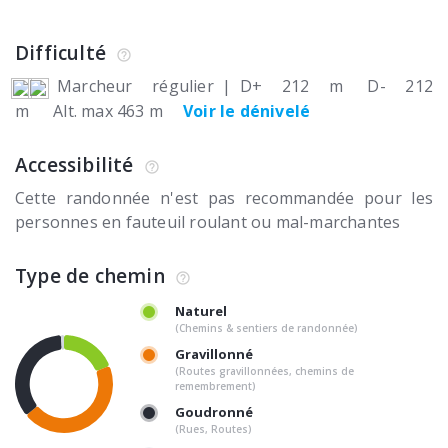
Difficulté
Marcheur régulier
|
D+ 212 m
D- 212
m
Alt. max 463 m
Voir le dénivelé
Accessibilité
Cette randonnée n'est pas recommandée pour les
personnes en fauteuil roulant ou mal-marchantes
Type de chemin
Naturel
(Chemins & sentiers de randonnée)
Gravillonné
(Routes gravillonnées, chemins de
remembrement)
Goudronné
(Rues, Routes)