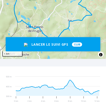
LANCER LE SUIVI GPS
CLUB
1 km
500 m
400 m
300 m
0 km
2 km
4 km
6 km
8 km
10 km
12 km