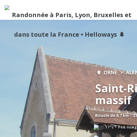
ORNE
ALE
Saint-R
massif
Boucle de 8,7 km - 2
17°c
Peu nuag