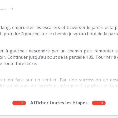
’est cool !
king, emprunter les escaliers et traverser le jardin et la pra
êt, prendre à gauche sur le chemin jusqu’au bout de la parce
er à gauche : descendre par un chemin puis remonter e
oir. Continuer jusqu’au bout de la parcelle 135. Tourner à
e route forestière.
cer en face sur un sentier. Par une succession de des
dre un plateau. Au carrefour, bifurquer à gauche sur un 
ute.
Afficher toutes les étapes
3
3