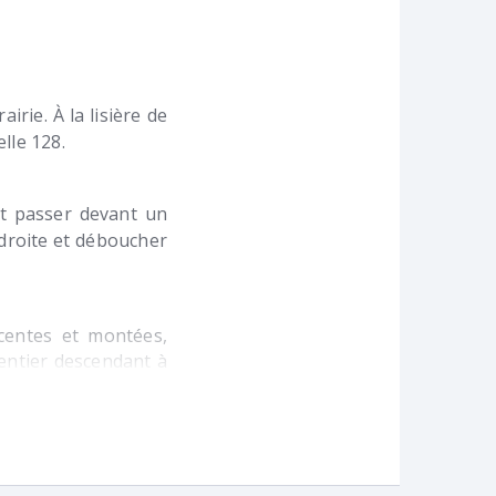
irie. À la lisière de
lle 128.
t passer devant un
 droite et déboucher
centes et montées,
sentier descendant à