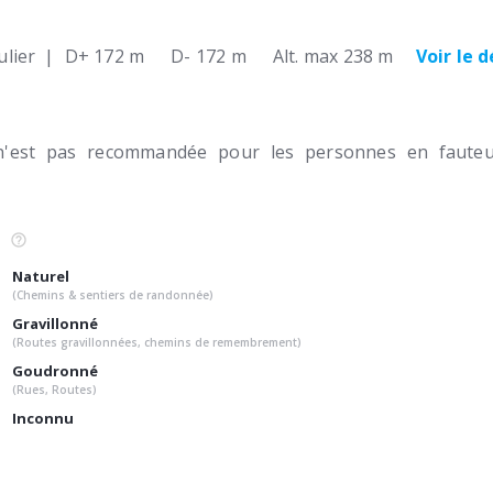
lier
|
D+ 172 m
D- 172 m
Alt. max 238 m
Voir le 
n'est pas recommandée pour les personnes en fauteui
Naturel
(Chemins & sentiers de randonnée)
Gravillonné
(Routes gravillonnées, chemins de remembrement)
Goudronné
(Rues, Routes)
Inconnu