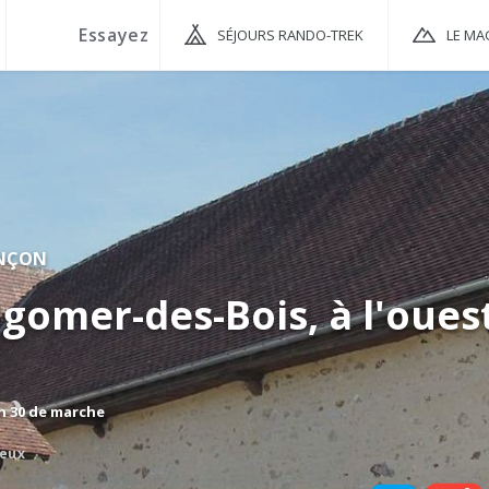
SÉJOURS RANDO-TREK
LE MA
NÇON
igomer-des-Bois, à l'oues
 h 30 de marche
eux