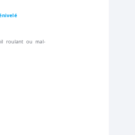
dénivelé
l roulant ou mal-