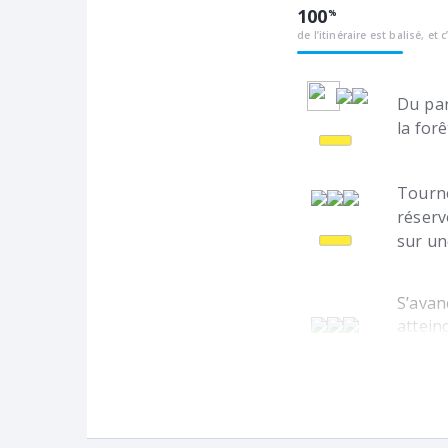
100
de l’itinéraire est balisé, et c
Du par
la for
Tourn
réserv
sur un
S’avan
attein
une ro