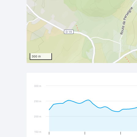
300 m
300 m
250 m
200 m
150 m