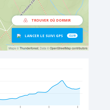
TROUVER OÙ DORMIR
LANCER LE SUIVI GPS
CLUB
Maps ©
Thunderforest
, Data ©
OpenStreetMap contributors