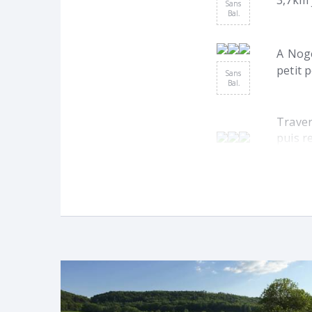
3,7km 
Sans
Bal.
A Noge
petit 
Sans
Bal.
Traver
puis r
Sans
Bal.