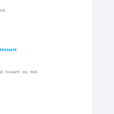
FR
 dénivelé
l roulant ou mal-