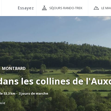
SÉJOURS RANDO-TREK
LE MA
MONTBARD
ans les collines de l'Aux
 53,3 km - 3 jours de marche
luie