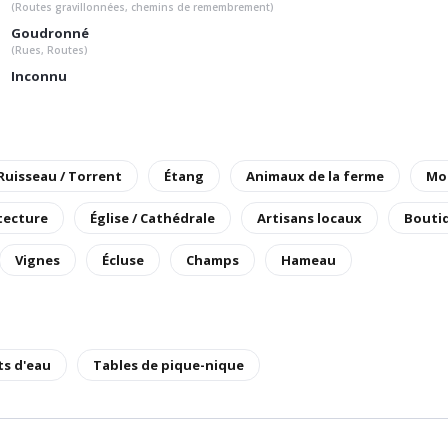
(Routes gravillonnées, chemins de remembrement)
Goudronné
(Rues, Routes)
Inconnu
 Ruisseau / Torrent
Étang
Animaux de la ferme
Mo
tecture
Église / Cathédrale
Artisans locaux
Bouti
Vignes
Écluse
Champs
Hameau
ts d'eau
Tables de pique-nique