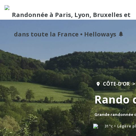
CÔTE-D'OR
Rando d
Grande randonnée de
31°c
Légère p