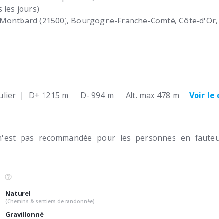
 les jours)
Montbard (21500)
Bourgogne-Franche-Comté, Côte-d'Or
lier
|
D+ 1215 m
D- 994 m
Alt. max 478 m
Voir le
n'est pas recommandée pour les personnes en fauteui
Naturel
(Chemins & sentiers de randonnée)
Gravillonné