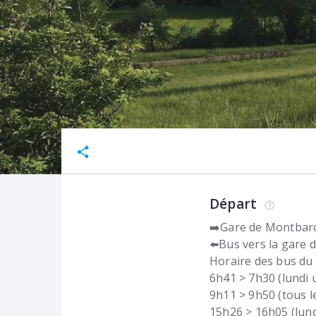
Départ
➡️Gare de Montbard
⬅️Bus vers la gare 
Horaire des bus du 
6h41 > 7h30 (lundi
9h11 > 9h50 (tous l
15h26 > 16h05 (lun