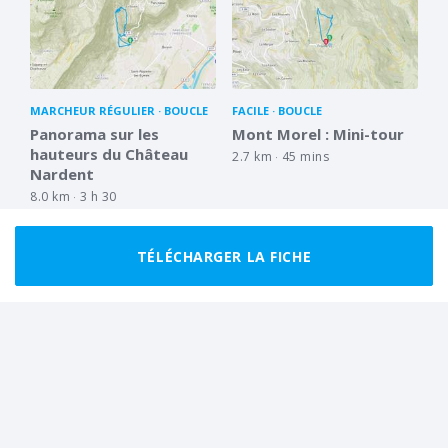
MARCHEUR RÉGULIER
BOUCLE
FACILE
BOUCLE
Panorama sur les
Mont Morel : Mini-tour
hauteurs du Château
2.7 km
45 mins
Nardent
8.0 km
3 h 30
TÉLÉCHARGER LA FICHE
FACILE
BOUCLE
TRÈS FACILE
BOUCLE
Col du Loup : Versant W
Virée par l'Arboretum
par le lac du Crozet
planétaire Ruffier-
Lanche
15.2 km
4 h 30