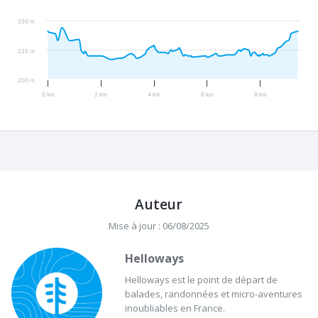
250 m
225 m
200 m
0 km
2 km
4 km
6 km
8 km
Auteur
Mise à jour : 06/08/2025
Helloways
Helloways est le point de départ de
balades, randonnées et micro-aventures
inoubliables en France.