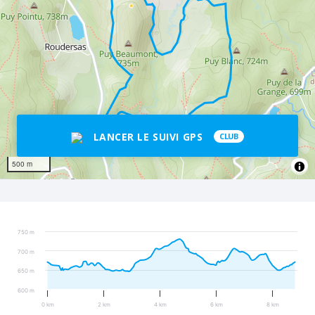
LANCER LE SUIVI GPS
CLUB
500 m
750 m
700 m
650 m
600 m
0 km
2 km
4 km
6 km
8 km