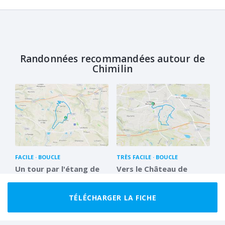
Randonnées recommandées autour de
Chimilin
FACILE
BOUCLE
TRÈS FACILE
BOUCLE
Un tour par l'étang de
Vers le Château de
Malseroud
Renaudet
9.3 km
2 h 30
5.0 km
1 h 15
TÉLÉCHARGER LA FICHE