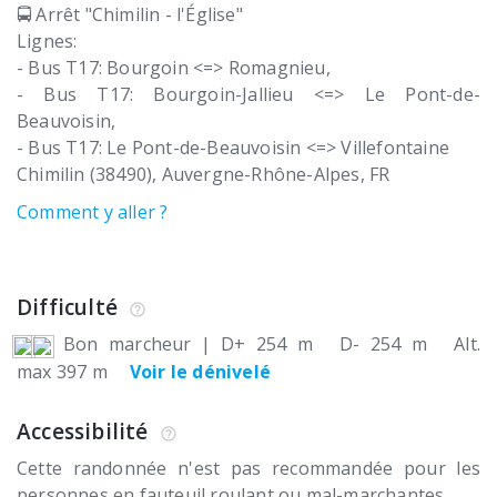
🚍 Arrêt "Chimilin - l'Église"
Lignes:
- Bus T17: Bourgoin <=> Romagnieu,
- Bus T17: Bourgoin-Jallieu <=> Le Pont-de-
Beauvoisin,
- Bus T17: Le Pont-de-Beauvoisin <=> Villefontaine
Chimilin (38490)
Auvergne-Rhône-Alpes
FR
Comment y aller ?
Difficulté
Bon marcheur
|
D+ 254 m
D- 254 m
Alt.
max 397 m
Voir le dénivelé
Accessibilité
Cette randonnée n'est pas recommandée pour les
personnes en fauteuil roulant ou mal-marchantes