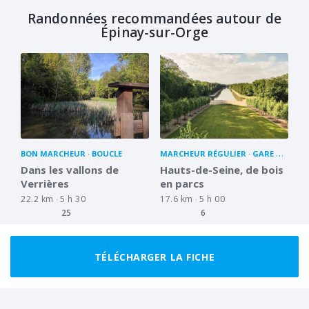
Randonnées recommandées autour de
Épinay-sur-Orge
BON MARCHEUR
BOUCLE
MARCHEUR RÉGULIER
GARE À GARE
Dans les vallons de
Hauts-de-Seine, de bois
Verrières
en parcs
22.2 km
5 h 30
17.6 km
5 h 00
25
6
TÉLÉCHARGER LA FICHE