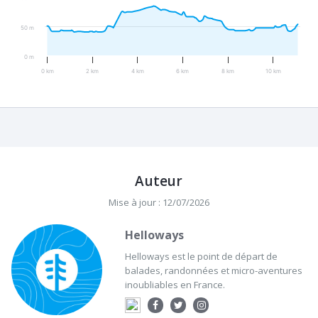
50 m
0 m
0 km
2 km
4 km
6 km
8 km
10 km
Auteur
Mise à jour : 12/07/2026
Helloways
Helloways est le point de départ de
balades, randonnées et micro-aventures
inoubliables en France.