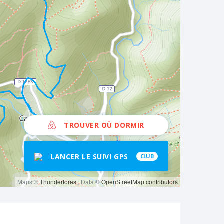
TROUVER OÙ DORMIR
LANCER LE SUIVI GPS
CLUB
Maps ©
Thunderforest
, Data ©
OpenStreetMap contributors