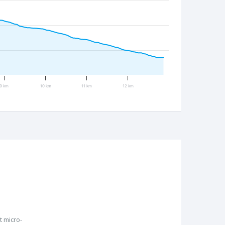
9 km
10 km
11 km
12 km
 micro-