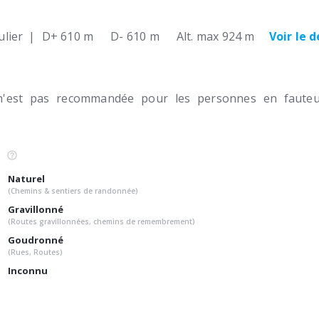
lier
|
D+ 610 m
D- 610 m
Alt. max 924 m
Voir le 
n'est pas recommandée pour les personnes en fauteui
Naturel
(Chemins & sentiers de randonnée)
Gravillonné
(Routes gravillonnées, chemins de remembrement)
Goudronné
(Rues, Routes)
Inconnu