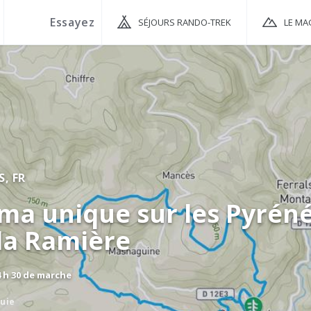
SÉJOURS RANDO-TREK
LE MA
S,
FR
ma unique sur les Pyrén
la Ramière
4 h 30 de marche
luie