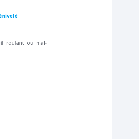
dénivelé
l roulant ou mal-