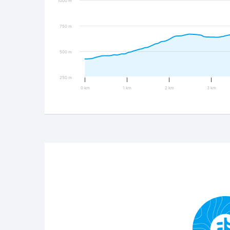
1000 m
750 m
500 m
250 m
0 km
1 km
2 km
3 km