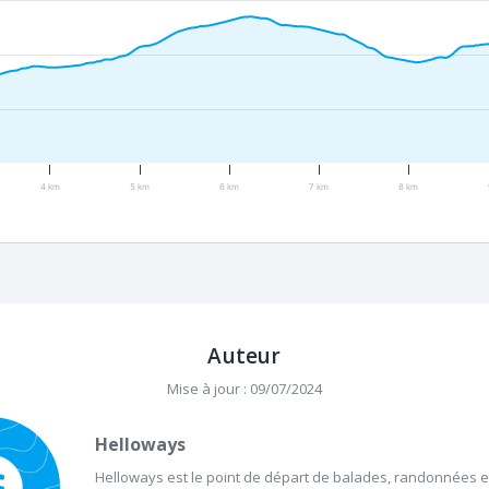
4 km
5 km
6 km
7 km
8 km
Auteur
Mise à jour : 09/07/2024
Helloways
Helloways est le point de départ de balades, randonnées et