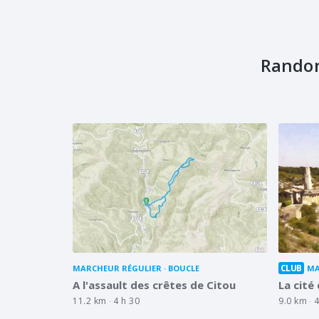
Randon
CLUB
MARCHEUR RÉGULIER
BOUCLE
MA
A l'assault des crêtes de Citou
La cité
11.2 km
4 h 30
9.0 km
4