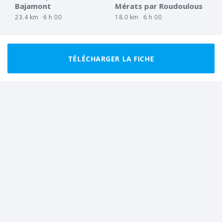
Bajamont
Mérats par Roudoulous
23.4 km
6 h 00
18.0 km
6 h 00
TÉLÉCHARGER LA FICHE
BON MARCHEUR
BOUCLE
MARCHEUR RÉGULIER
BOUCLE
Sur les chemins de St
Vallée de l'Aurendane
Caprais
par le calvaire de
Mérats
17.3 km
5 h 00
14.5 km
4 h 30