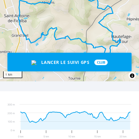
LANCER LE SUIVI GPS
CLUB
1 km
300 m
200 m
100 m
0 m
0 km
5 km
10 km
15 km
20 km