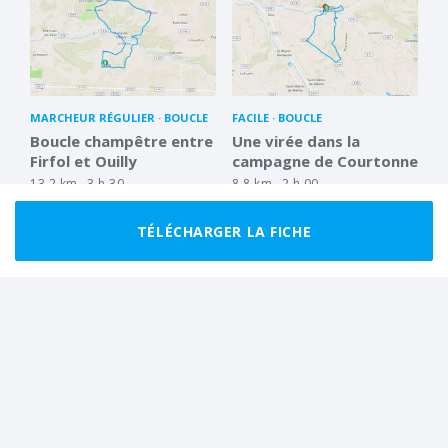
MARCHEUR RÉGULIER
BOUCLE
FACILE
BOUCLE
Boucle champêtre entre
Une virée dans la
Firfol et Ouilly
campagne de Courtonne
13.2 km
3 h 30
8.8 km
2 h 00
TÉLÉCHARGER LA FICHE
MARCHEUR RÉGULIER
BOUCLE
MARCHEUR RÉGULIER
BOUCLE
Jolie balade autour de
Balade autour de Saint
Moyaux
Philibert des Champs
14.9 km
4 h 00
13.1 km
3 h 30