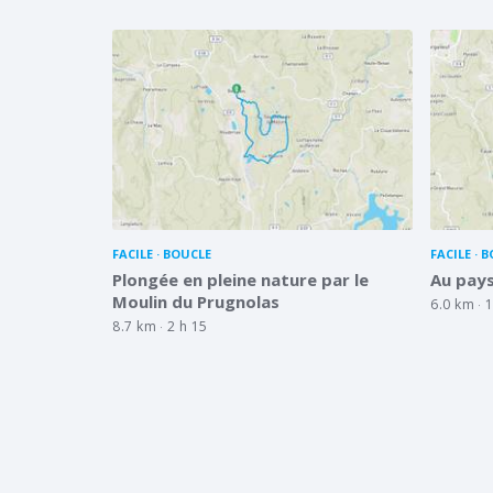
FACILE
BOUCLE
FACILE
B
Plongée en pleine nature par le
Au pays
Moulin du Prugnolas
6.0 km
1
8.7 km
2 h 15