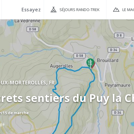
SÉJOURS RANDO-TREK
LE MA
OUX-MORTEROLLES,
FR
crets sentiers du Puy la C
 h 15 de marche
agé