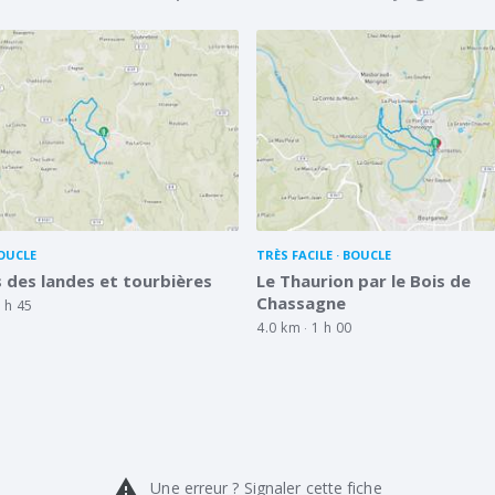
OUCLE
TRÈS FACILE
BOUCLE
 des landes et tourbières
Le Thaurion par le Bois de
Chassagne
 h 45
4.0 km
1 h 00
warning
Une erreur ? Signaler cette fiche