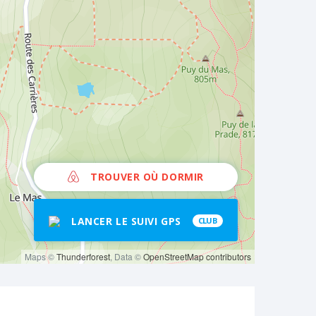
TROUVER OÙ DORMIR
LANCER LE SUIVI GPS
CLUB
Maps ©
Thunderforest
, Data ©
OpenStreetMap contributors