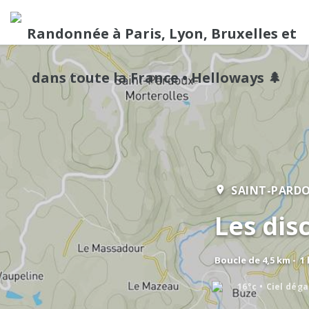
SAINT-PARD
Les dis
Boucle de 4,5 km - 1
16°c
Ciel dég