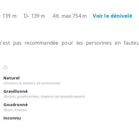
 139 m
D- 139 m
Alt. max 754 m
Voir le dénivelé
n'est pas recommandée pour les personnes en fauteui
Naturel
(Chemins & sentiers de randonnée)
Gravillonné
(Routes gravillonnées, chemins de remembrement)
Goudronné
(Rues, Routes)
Inconnu