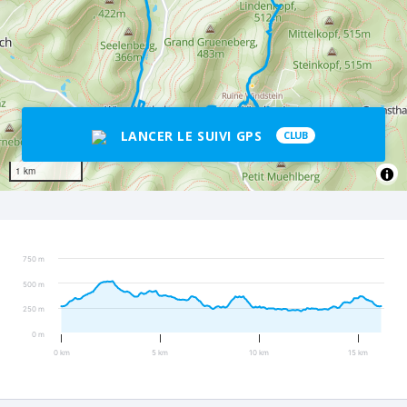
LANCER LE SUIVI GPS
CLUB
1 km
750 m
500 m
250 m
0 m
0 km
5 km
10 km
15 km