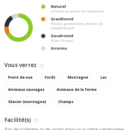
Naturel
(Chemins & sentiers de randonnée)
Gravillonné
(Routes gravillonnées, chemins de
remembrement)
Goudronné
(Rues, Routes)
Inconnu
Vous verrez
Point de vue
Forêt
Montagne
Lac
Animaux sauvages
Animaux de la ferme
Glacier (montagne)
Champs
Facilité(s)
Pas de toilettes ni de point d'eau sur cette randonnée