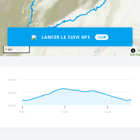
LANCER LE SUIVI GPS
CLUB
1 km
3000 m
2000 m
1000 m
0 km
5 km
10 km