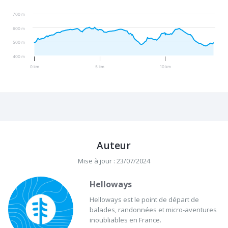
700 m
600 m
500 m
400 m
0 km
5 km
10 km
Auteur
Mise à jour : 23/07/2024
Helloways
Helloways est le point de départ de
balades, randonnées et micro-aventures
inoubliables en France.