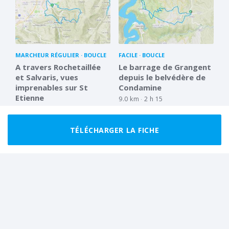
MARCHEUR RÉGULIER
BOUCLE
FACILE
BOUCLE
A travers Rochetaillée
Le barrage de Grangent
et Salvaris, vues
depuis le belvédère de
imprenables sur St
Condamine
Etienne
9.0 km
2 h 15
14.1 km
4 h 00
TÉLÉCHARGER LA FICHE
MARCHEUR RÉGULIER
BOUCLE
FACILE
BOUCLE
Aux alentours de St
Vues sur les massifs aux
Victor sur Loire
abords de St Héand