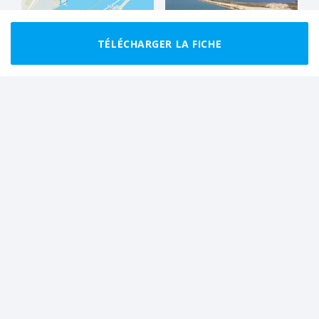
TÉLÉCHARGER LA FICHE
CLUB
FACILE
BOUCLE
FACILE
BOUCLE
Sous l'ombre des
Les Aresquiers
Aresquiers
9.0 km
3 h 00
9.7 km
2 h 30
FACILE
BOUCLE
FACILE
BOUCLE
Virée aux salins de
Balade sportive en
Villeuneuve
pleine garrigue
6.9 km
1 h 45
5.9 km
1 h 30