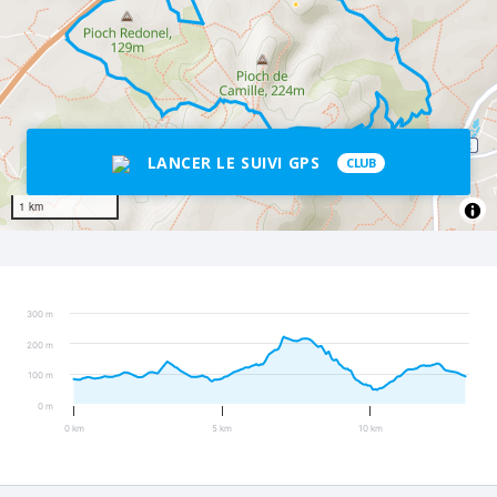
LANCER LE SUIVI GPS
CLUB
1 km
300 m
200 m
100 m
0 m
0 km
5 km
10 km