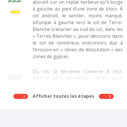
aboutit sur un replat herbeux qu’il longe
à gauche au pied d’une zone de blocs. À
cet endroit, le sentier, moins marqué,
bifurque à gauche vers le col de Terre-
Blanche (s’écarter au sud du col, dans les
« Terres Blanches », pour découvrir dans
le sol de nombreux entonnoirs dus à
l’érosion en « cônes de dissolution » des
zones de gypse).
Du col, la descente s’amorce à l’est,
d’abord dans des pentes raides, pour
atteindre en traversée le fond d’un vallon
en prairie. Le petit sentier pénètre en
Afficher toutes les étapes
3
forêt et descend sur le flanc gauche du
3
vallon. Il contourne la Séolane des
Besses, et dans une direction nord-
ouest, longe des versants boisés très
inclinés. Après une courte remontée, le