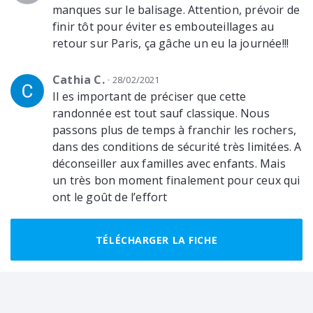
manques sur le balisage. Attention, prévoir de
finir tôt pour éviter es embouteillages au
retour sur Paris, ça gâche un eu la journée!!!
Cathia C.
28/02/2021
Il es important de préciser que cette
randonnée est tout sauf classique. Nous
passons plus de temps à franchir les rochers,
dans des conditions de sécurité très limitées. A
déconseiller aux familles avec enfants. Mais
un très bon moment finalement pour ceux qui
ont le goût de l’effort
Marie M.
11/10/2020
TÉLÉCHARGER LA FICHE
De très beaux paysages. Une balade de 5h
idéale par beau temps. Certains passages
sont un peu complexes mais il est possible de
les éviter.Le balisage est plutôt bien visible