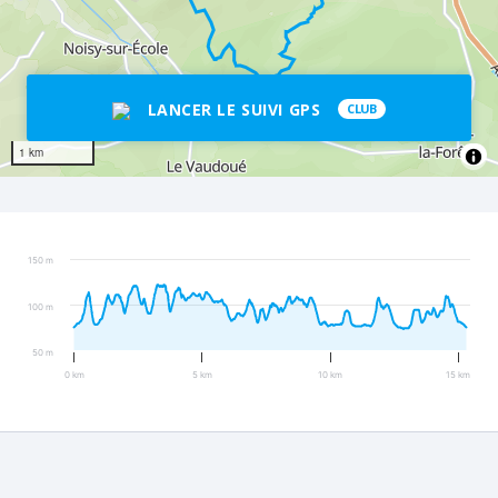
LANCER LE SUIVI GPS
CLUB
1 km
150 m
100 m
50 m
0 km
5 km
10 km
15 km