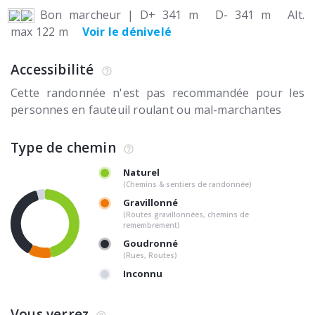
Bon marcheur
|
D+ 341 m
D- 341 m
Alt.
max 122 m
Voir le dénivelé
Accessibilité
Cette randonnée n'est pas recommandée pour les
personnes en fauteuil roulant ou mal-marchantes
Type de chemin
Naturel
(Chemins & sentiers de randonnée)
Gravillonné
(Routes gravillonnées, chemins de
remembrement)
Goudronné
(Rues, Routes)
Inconnu
Vous verrez