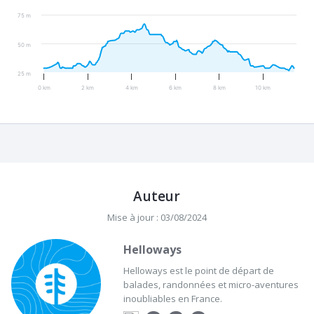
75 m
50 m
25 m
0 km
2 km
4 km
6 km
8 km
10 km
Auteur
Mise à jour : 03/08/2024
Helloways
Helloways est le point de départ de
balades, randonnées et micro-aventures
inoubliables en France.