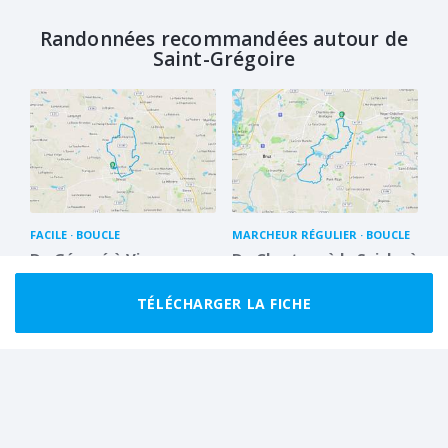
Randonnées recommandées autour de
Saint-Grégoire
FACILE
BOUCLE
MARCHEUR RÉGULIER
BOUCLE
De Gévezé à Vignoc, par
De Chartres à la Seiche à
les champs
travers l'ancienne mine
9.0 km
2 h 30
11.9 km
3 h 00
TÉLÉCHARGER LA FICHE