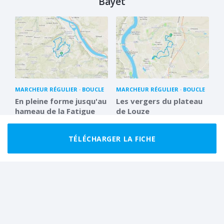
Bayet
MARCHEUR RÉGULIER
BOUCLE
MARCHEUR RÉGULIER
BOUCLE
En pleine forme jusqu'au
Les vergers du plateau
hameau de la Fatigue
de Louze
11.2 km
4 h 00
12.1 km
3 h 00
TÉLÉCHARGER LA FICHE
FACILE
BOUCLE
MARCHEUR RÉGULIER
BOUCLE