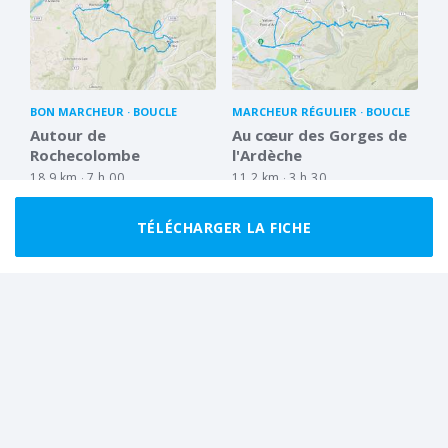
BON MARCHEUR
BOUCLE
MARCHEUR RÉGULIER
BOUCLE
Autour de
Au cœur des Gorges de
Rochecolombe
l'Ardèche
18.9 km
7 h 00
11.2 km
3 h 30
TÉLÉCHARGER LA FICHE
BON MARCHEUR
BOUCLE
MARCHEUR RÉGULIER
BOUCLE
Sur la route des
La Dent de Rez ou
dolmens
l'Ardèche autrement
18.4 km
6 h 30
9.8 km
3 h 30