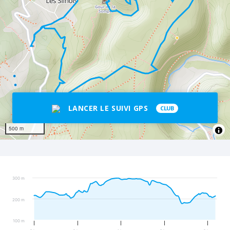
LANCER LE SUIVI GPS
CLUB
500 m
300 m
200 m
100 m