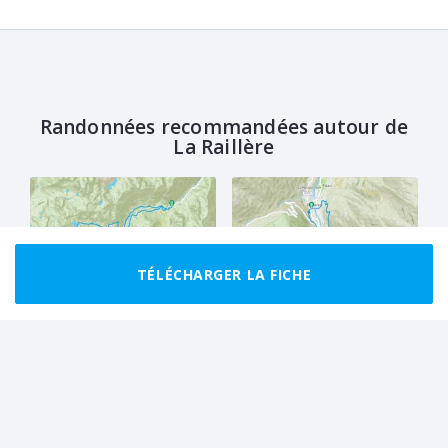
Randonnées recommandées autour de
La Raillère
TÉLÉCHARGER LA FICHE
CLUB
BON MARCHEUR
BOUCLE
FACILE
BOUCLE
Circuit des lacs
Autour de la cascade de
Lutour
20.1 km
7 h 30
6.2 km
2 h 00