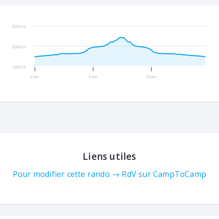
3000 m
2000 m
1000 m
0 km
5 km
10 km
Liens utiles
Pour modifier cette rando → RdV sur CampToCamp