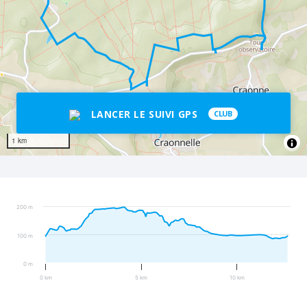
LANCER LE SUIVI GPS
CLUB
1 km
200 m
100 m
0 m
0 km
5 km
10 km