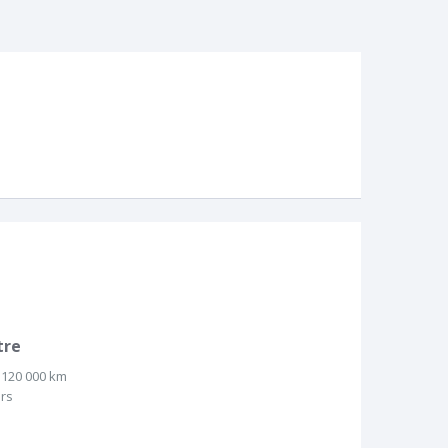
tre
 120 000 km
urs