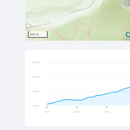
200 m
800 m
600 m
400 m
200 m
0 km
0.5 km
1 km