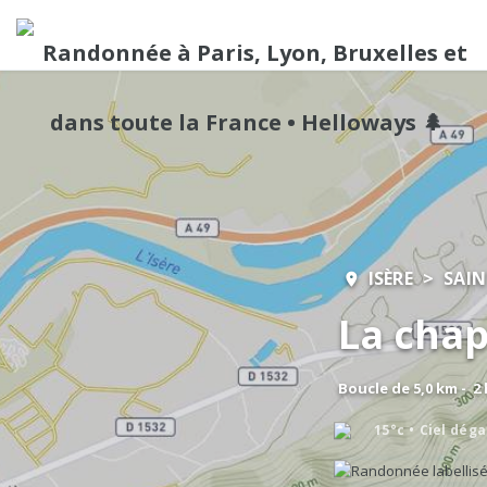
ISÈRE
SAIN
La chap
Boucle de 5,0 km - 2
15°c
Ciel dég