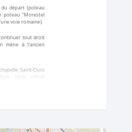
 du départ (poteau
le poteau "Morestel
d’une voie romaine).
continuer tout droit
in mène à l’ancien
chapelle Saint-Ours
 buis, houx, chêne