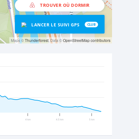
TROUVER OÙ DORMIR
LANCER LE SUIVI GPS
CLUB
Maps ©
Thunderforest
, Data ©
OpenStreetMap contributors
4 km
4.5 km
5 km