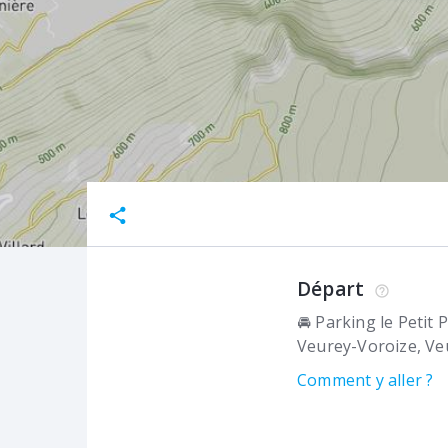
Départ
🚘 Parking le Petit 
Veurey-Voroize
Ve
Comment y aller ?