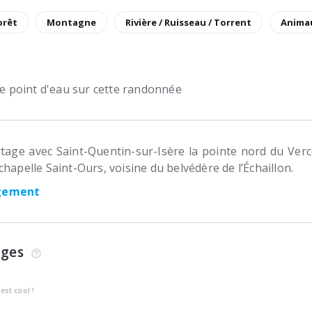
orêt
Montagne
Rivière / Ruisseau / Torrent
Anima
 de point d'eau sur cette randonnée
tage avec Saint-Quentin-sur-Isère la pointe nord du Verc
hapelle Saint-Ours, voisine du belvédère de l’Échaillon.
rgement
ages
’est cool !