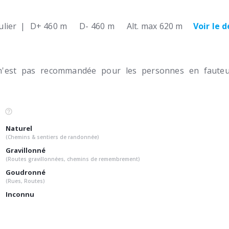
lier
|
D+ 460 m
D- 460 m
Alt. max 620 m
Voir le 
n'est pas recommandée pour les personnes en fauteui
Naturel
(Chemins & sentiers de randonnée)
Gravillonné
(Routes gravillonnées, chemins de remembrement)
Goudronné
(Rues, Routes)
Inconnu