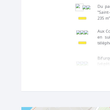
Du par
"Saint
235 m"
Aux Co
en su
téléph
Bifurq
(végét
pubesc