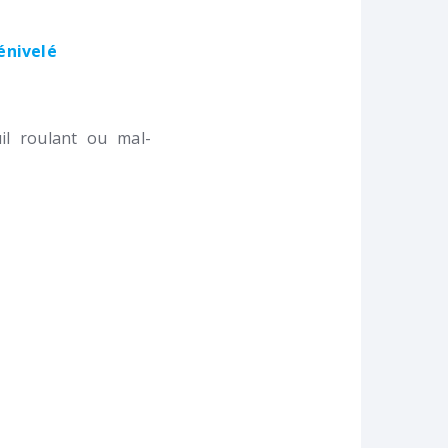
dénivelé
l roulant ou mal-