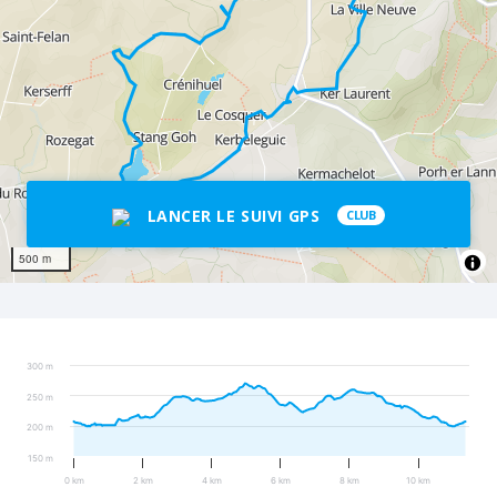
LANCER LE SUIVI GPS
CLUB
500 m
300 m
250 m
200 m
150 m
0 km
2 km
4 km
6 km
8 km
10 km