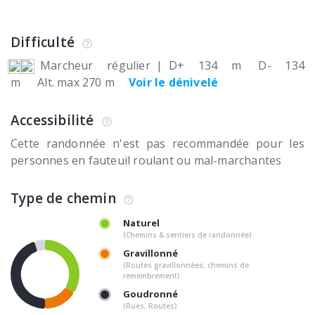
Difficulté
Marcheur régulier
|
D+ 134 m
D- 134
m
Alt. max 270 m
Voir le dénivelé
Accessibilité
Cette randonnée n'est pas recommandée pour les
personnes en fauteuil roulant ou mal-marchantes
Type de chemin
Naturel
(Chemins & sentiers de randonnée)
Gravillonné
(Routes gravillonnées, chemins de
remembrement)
Goudronné
(Rues, Routes)