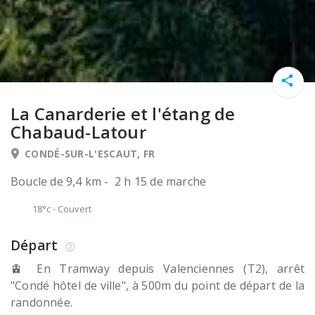
La Canarderie et l'étang de
Chabaud-Latour
CONDÉ-SUR-L'ESCAUT, FR
Boucle de 9,4 km - 2 h 15 de marche
18°c
-
Couvert
Départ
🚊 En Tramway depuis Valenciennes (T2), arrêt
"Condé hôtel de ville", à 500m du point de départ de la
randonnée.