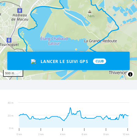
LANCER LE SUIVI GPS
CLUB
500 m
40 m
20 m
0 m
0 km
2 km
4 km
6 km
8 km
10 km