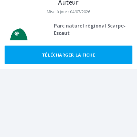
Auteur
Mise à jour : 04/07/2026
Parc naturel régional Scarpe-
Escaut
Nous sommes 55 communes labellisées
Parc naturel régional, situées entre Douai,
Lille et Valenciennes, tout au nord de la
TÉLÉCHARGER LA FICHE
France.
Ils ont fait cette rando récemment