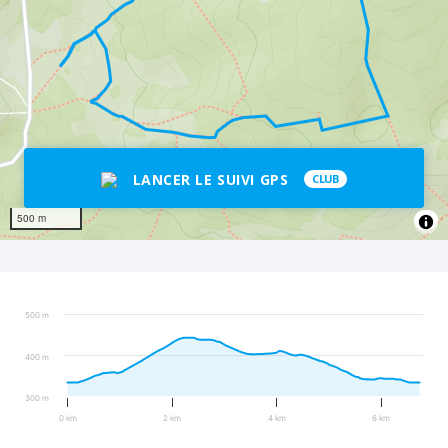
LANCER LE SUIVI GPS
CLUB
500 m
500 m
400 m
300 m
0 km
2 km
4 km
6 km