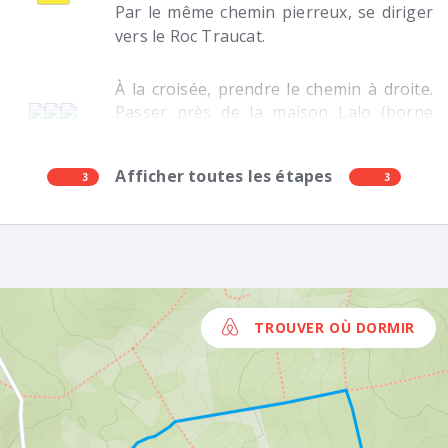
Par le même chemin pierreux, se diriger
vers le Roc Traucat.
À la croisée, prendre le chemin à droite.
Passer près de la maison Lalo (borne
ENS n°3) et poursuivre jusqu'au
carrefour du Cloup-Profond (panneau) .
Afficher toutes les étapes
3
3
TROUVER OÙ DORMIR