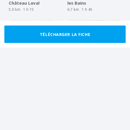
Château Laval
les Bains
5.0 km
1 h 15
6.7 km
1 h 45
TÉLÉCHARGER LA FICHE
MARCHEUR RÉGULIER
BOUCLE
FACILE
BOUCLE
Gréoux et le Château
Le Verdon de Gréoux-
Laval
les-Bains
9.9 km
3 h 00
4.9 km
1 h 30
Tout afficher