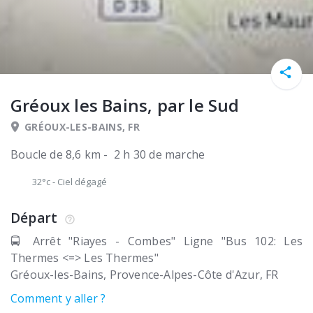
Gréoux les Bains, par le Sud
GRÉOUX-LES-BAINS, FR
Boucle de 8,6 km - 2 h 30 de marche
32°c
-
Ciel dégagé
Départ
🚍 Arrêt "Riayes - Combes" Ligne "Bus 102: Les
Thermes <=> Les Thermes"
Gréoux-les-Bains
Provence-Alpes-Côte d'Azur
FR
Comment y aller ?