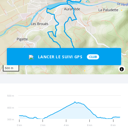
LANCER LE SUIVI GPS
CLUB
500 m
500 m
400 m
300 m
0 km
2 km
4 km
6 km
8 km