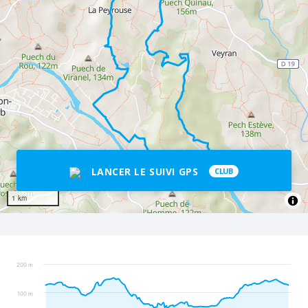
LANCER LE SUIVI GPS
CLUB
1 km
200 m
100 m