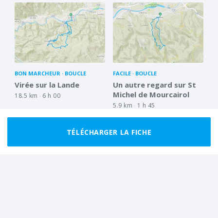
BON MARCHEUR
BOUCLE
FACILE
BOUCLE
Virée sur la Lande
Un autre regard sur St
Michel de Mourcairol
18.5 km
6 h 00
5.9 km
1 h 45
TÉLÉCHARGER LA FICHE
BON MARCHEUR
BOUCLE
FACILE
BOUCLE
Virée sur le Plateau du
Le Caroux : Tour des
Caroux
Gorges d'Héric par la