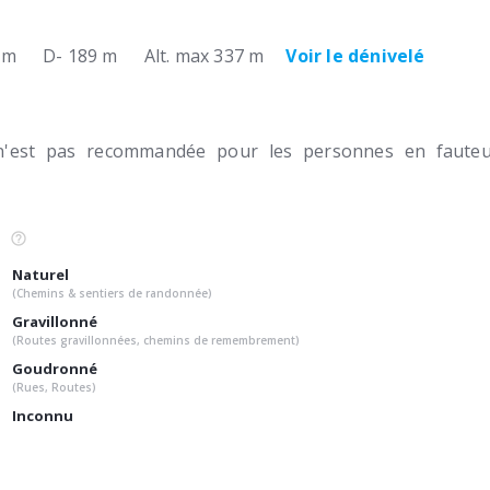
 m
D- 189 m
Alt. max 337 m
Voir le dénivelé
n'est pas recommandée pour les personnes en fauteui
Naturel
(Chemins & sentiers de randonnée)
Gravillonné
(Routes gravillonnées, chemins de remembrement)
Goudronné
(Rues, Routes)
Inconnu