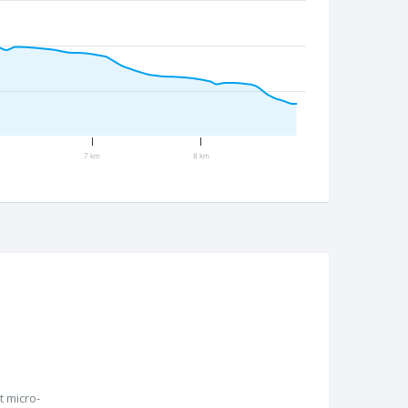
7 km
8 km
 micro-