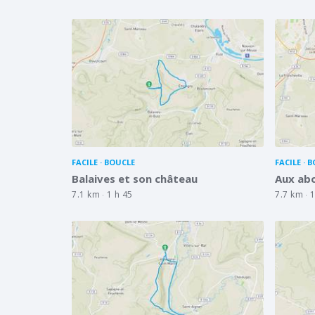
FACILE
BOUCLE
FACILE
B
Balaives et son château
Aux abo
7.1 km
1 h 45
7.7 km
1