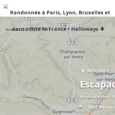
ARDENNES
Escapad
Boucle de 8,5 km - 2
29°c
Peu nuag