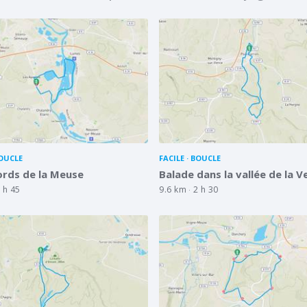
OUCLE
FACILE
BOUCLE
rds de la Meuse
Balade dans la vallée de la V
 h 45
9.6 km
2 h 30