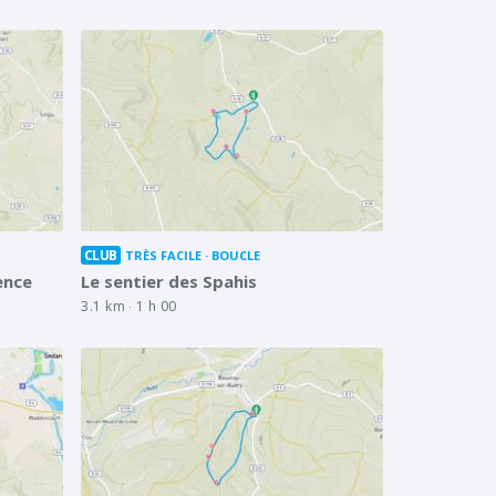
CLUB
TRÈS FACILE
BOUCLE
ence
Le sentier des Spahis
3.1 km
1 h 00