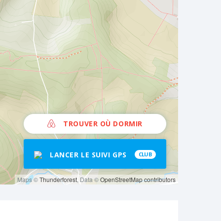
TROUVER OÙ DORMIR
LANCER LE SUIVI GPS
CLUB
Maps ©
Thunderforest
, Data ©
OpenStreetMap contributors