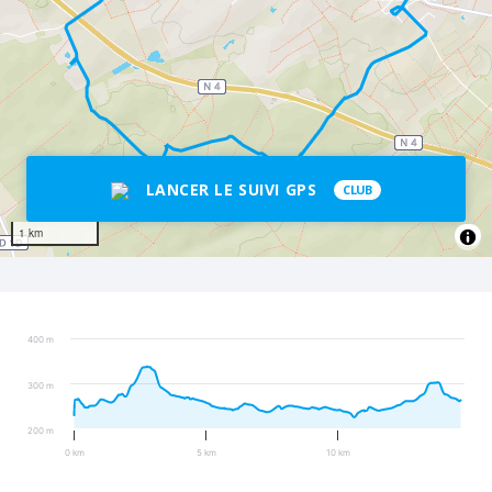
LANCER LE SUIVI GPS
CLUB
1 km
400 m
300 m
200 m
0 km
5 km
10 km