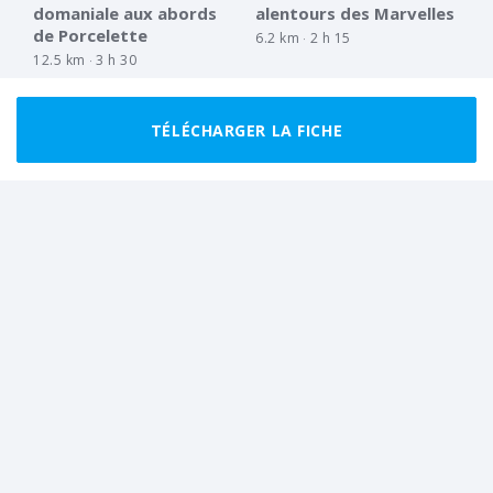
domaniale aux abords
alentours des Marvelles
de Porcelette
6.2 km
2 h 15
12.5 km
3 h 30
TÉLÉCHARGER LA FICHE
MARCHEUR RÉGULIER
BOUCLE
Parcours du Val de Nied
sur la ligne Maginot
16.1 km
4 h 30