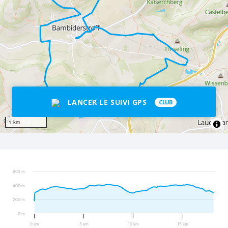
LANCER LE SUIVI GPS
CLUB
1 km
600 m
400 m
200 m
0 m
0 km
5 km
10 km
15 km