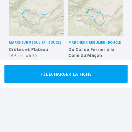
MARCHEUR RÉGULIER
BOUCLE
MARCHEUR RÉGULIER
BOUCLE
Crêtes et Plateau
Du Col du Ferrier à la
Colle du Maçon
15.5 km
4 h 30
11.9 km
3 h 30
TÉLÉCHARGER LA FICHE
FACILE
BOUCLE
BON MARCHEUR
BOUCLE
Vers le Colle de Maçon
De Caussols à la Colle du
Maçon
4.4 km
1 h 45