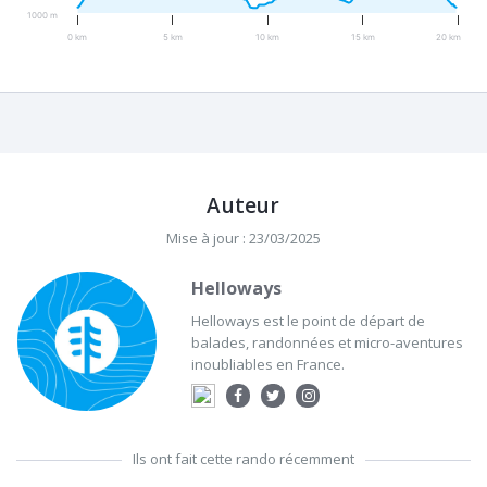
1000 m
0 km
5 km
10 km
15 km
20 km
Auteur
Mise à jour : 23/03/2025
Helloways
Helloways est le point de départ de
balades, randonnées et micro-aventures
inoubliables en France.
Ils ont fait cette rando récemment