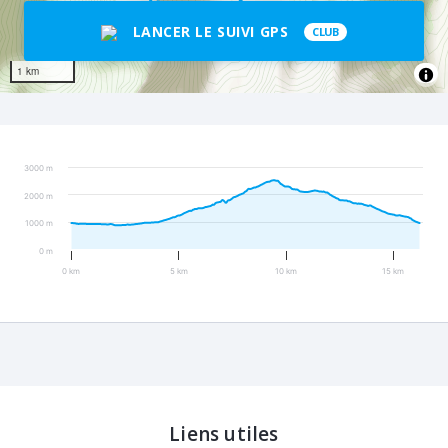
LANCER LE SUIVI GPS
CLUB
1 km
3000 m
2000 m
1000 m
0 m
0 km
5 km
10 km
15 km
Liens utiles