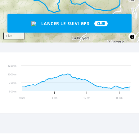
LANCER LE SUIVI GPS
CLUB
1 km
1250 m
1000 m
750 m
500 m
0 km
5 km
10 km
15 km