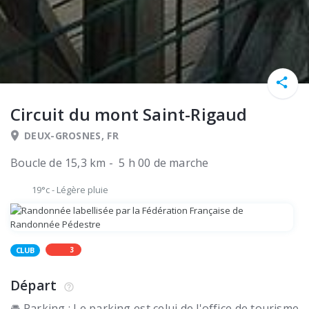
Circuit du mont Saint-Rigaud
DEUX-GROSNES, FR
Boucle de 15,3 km - 5 h 00 de marche
19°c
-
Légère pluie
3
CLUB
Départ
🚘 Parking : Le parking est celui de l'office de tourisme