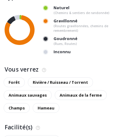
Naturel
(Chemins & sentiers de randonnée)
Gravillonné
(Routes gravillonnées, chemins de
remembrement)
Goudronné
(Rues, Routes)
Inconnu
Vous verrez
Forêt
Rivière / Ruisseau / Torrent
Animaux sauvages
Animaux de la ferme
Champs
Hameau
Facilité(s)