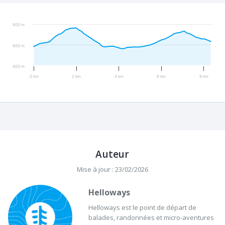
800 m
600 m
400 m
0 km
2 km
4 km
6 km
8 km
Auteur
Mise à jour : 23/02/2026
Helloways
Helloways est le point de départ de
balades, randonnées et micro-aventures