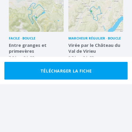
FACILE
BOUCLE
MARCHEUR RÉGULIER
BOUCLE
Entre granges et
Virée par le Château du
primevères
Val de Virieu
7.9 km
2 h 30
9.7 km
3 h 00
TÉLÉCHARGER LA FICHE
MARCHEUR RÉGULIER
BOUCLE
FACILE
BOUCLE
Châteaux et fermes en
Promenade sur les
pisé du Bas Dauphiné
bords de la Fure
15.8 km
4 h 00
5.3 km
1 h 30