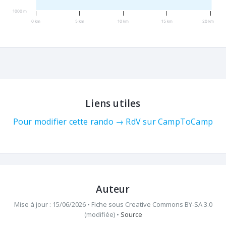
1000 m
0 km
5 km
10 km
15 km
20 km
Liens utiles
Pour modifier cette rando → RdV sur CampToCamp
Auteur
Mise à jour : 15/06/2026 •
Fiche sous
Creative Commons BY-SA 3.0
(modifiée)
•
Source