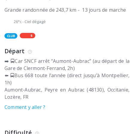
Grande randonnée de 243,7 km - 13 jours de marche
26°c
-
Ciel dégagé
6
CLUB
Départ
➡️ 🚍Car SNCF arrêt “Aumont-Aubrac” (au départ de la
Gare de Clermont-Ferrand, 2h)
⬅️ 🚍Bus 668 toute l’année (direct jusqu’à Montpellier,
1h)
Aumont-Aubrac
Peyre en Aubrac (48130)
Occitanie,
Lozère
FR
Comment y aller ?
Difficulté