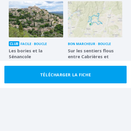
CLUB
FACILE
BOUCLE
BON MARCHEUR
BOUCLE
Les bories et la
Sur les sentiers flous
Sénancole
entre Cabrières et
Boujolles
7.5 km
2 h 30
15.2 km
5 h 00
TÉLÉCHARGER LA FICHE
CLUB
FACILE
BOUCLE
FACILE
BOUCLE
Ascension des Boujolles
Cabrières et son terroir