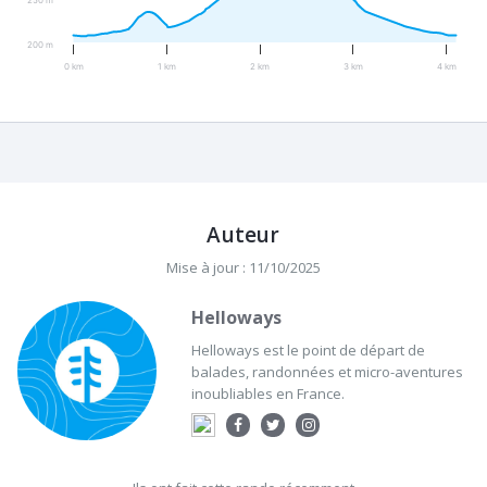
250 m
200 m
0 km
1 km
2 km
3 km
4 km
Auteur
Mise à jour : 11/10/2025
Helloways
Helloways est le point de départ de
balades, randonnées et micro-aventures
inoubliables en France.