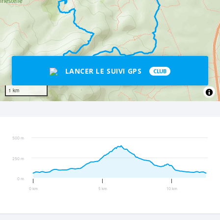
LANCER LE SUIVI GPS
CLUB
1 km
500 m
250 m
0 m
0 km
5 km
10 km