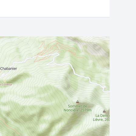
ivre vers la droite
ui vous amène aux
verse le village en
asse.