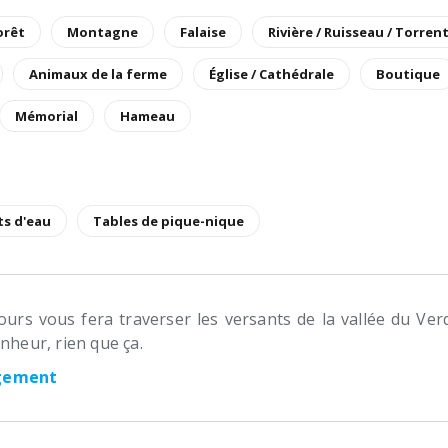
orêt
Montagne
Falaise
Rivière / Ruisseau / Torren
Animaux de la ferme
Église / Cathédrale
Boutique
Mémorial
Hameau
ts d'eau
Tables de pique-nique
jours vous fera traverser les versants de la vallée du Ve
nheur, rien que ça.
rgement