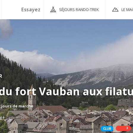
SÉJOURS RANDO-TREK
LE MA
R
du fort Vauban aux filat
2 jours de marche
agé
3
CLUB