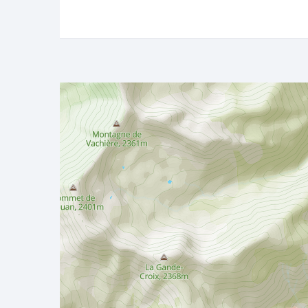
Redesc
penda
premiè
passan