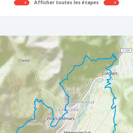
Afficher toutes les étapes
3
3
endre vers Villars, rejoindre la piste forestière, la su
nt 300 mètre, retrouver le sentier sur la gauche q
res maisons du village. Suivre la petite route qui tra
t devant l'église pour aboutir au pont sur le torrent de Ch