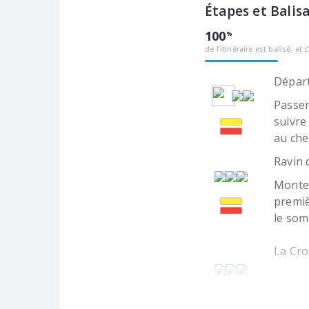
Étapes et Balis
100
de l’itinéraire est balisé, et c
Départ
Passer
suivre
au che
Ravin 
Monter
premiè
le som
La Cro