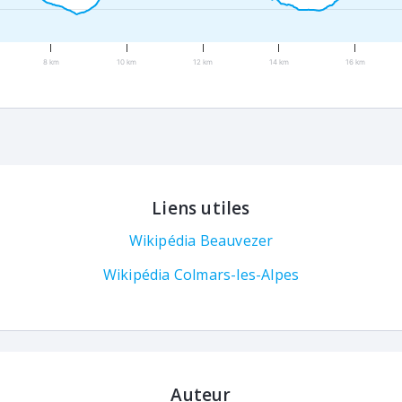
8 km
10 km
12 km
14 km
16 km
Liens utiles
Wikipédia Beauvezer
Wikipédia Colmars-les-Alpes
Auteur