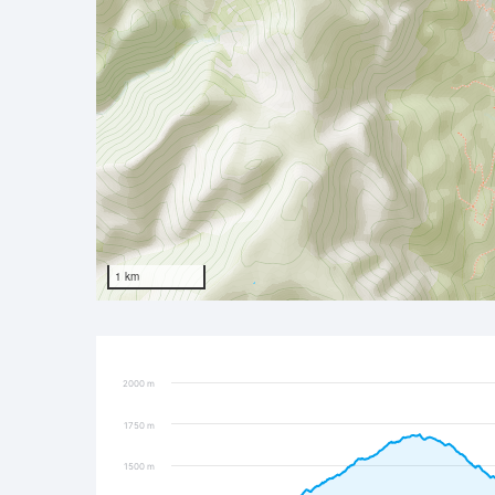
1 km
2000 m
1750 m
1500 m