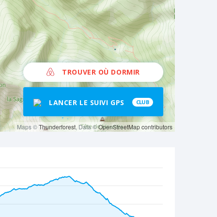
TROUVER OÙ DORMIR
LANCER LE SUIVI GPS
CLUB
Maps ©
Thunderforest
, Data ©
OpenStreetMap contributors