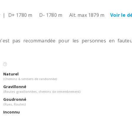
r
|
D+ 1780 m
D- 1780 m
Alt. max 1879 m
Voir le d
n'est pas recommandée pour les personnes en fauteui
Naturel
(Chemins & sentiers de randonnée)
Gravillonné
(Routes gravillonnées, chemins de remembrement)
Goudronné
(Rues, Routes)
Inconnu