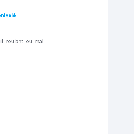
énivelé
l roulant ou mal-