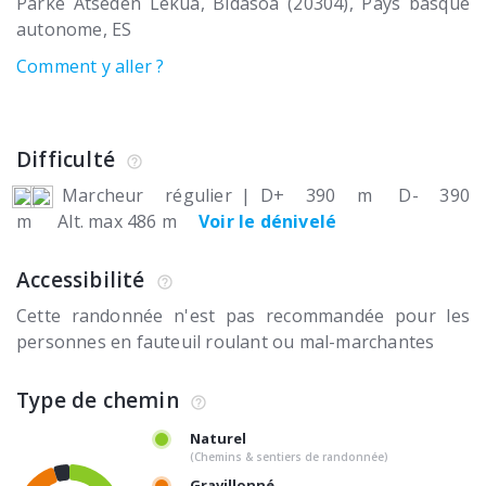
Parke Atseden Lekua
Bidasoa (20304)
Pays basque
autonome
ES
Comment y aller ?
Difficulté
Marcheur régulier
|
D+ 390 m
D- 390
m
Alt. max 486 m
Voir le dénivelé
Accessibilité
Cette randonnée n'est pas recommandée pour les
personnes en fauteuil roulant ou mal-marchantes
Type de chemin
Naturel
(Chemins & sentiers de randonnée)
Gravillonné