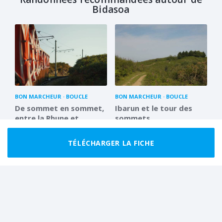
Bidasoa
BON MARCHEUR
BOUCLE
BON MARCHEUR
BOUCLE
De sommet en sommet,
Ibarun et le tour des
entre la Rhune et
sommets
Miramar
14.7 km
4 h 30
15.5 km
7 h 00
TÉLÉCHARGER LA FICHE