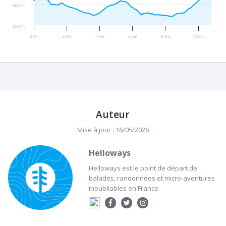
400 m
200 m
0 km
2 km
4 km
6 km
8 km
10 km
Auteur
Mise à jour : 16/05/2026
Helloways
Helloways est le point de départ de
balades, randonnées et micro-aventures
inoubliables en France.