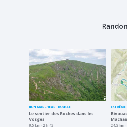
Randon
BON MARCHEUR
BOUCLE
EXTRÊME
Le sentier des Roches dans les
Bivouac
Vosges
Machai
9.5 km
2 h 45
24.5 km