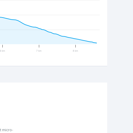
6 km
7 km
8 km
 micro-