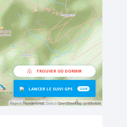
TROUVER OÙ DORMIR
LANCER LE SUIVI GPS
CLUB
Maps ©
Thunderforest
, Data ©
OpenStreetMap contributors