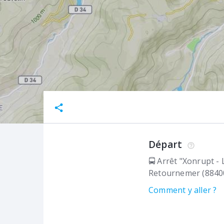
Départ
🚍 Arrêt "Xonrupt -
Retournemer (8840
Comment y aller ?