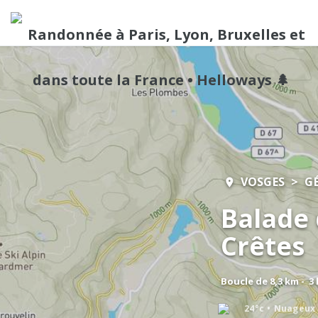
VOSGES
G
Balade 
Crêtes
Boucle de 8,3 km - 3
24°c
Nuageux