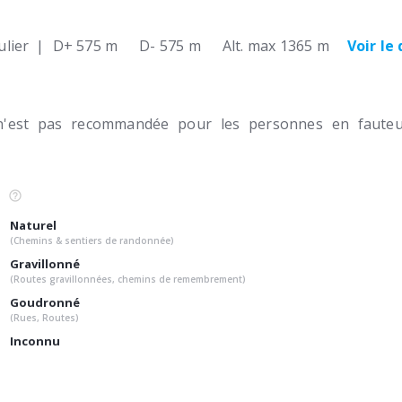
lier
|
D+ 575 m
D- 575 m
Alt. max 1365 m
Voir le
n'est pas recommandée pour les personnes en fauteui
Naturel
(Chemins & sentiers de randonnée)
Gravillonné
(Routes gravillonnées, chemins de remembrement)
Goudronné
(Rues, Routes)
Inconnu