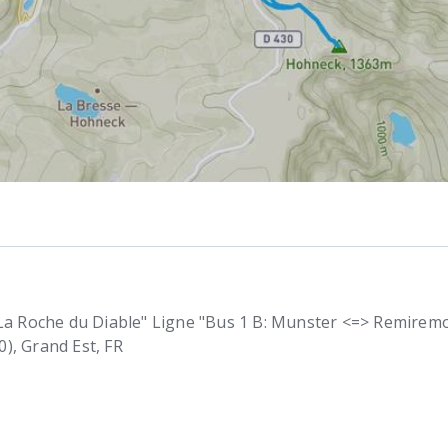
 La Roche du Diable" Ligne "Bus 1 B: Munster <=> Remirem
0)
Grand Est
FR