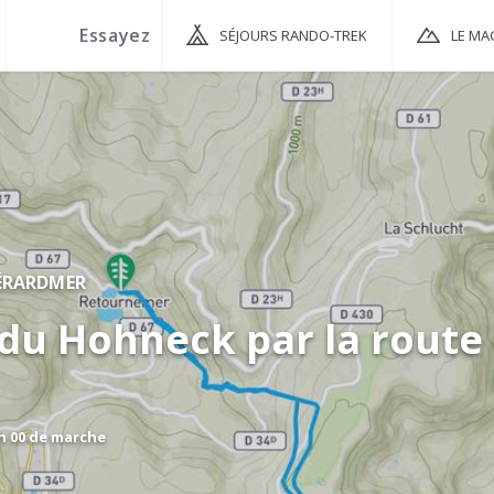
SÉJOURS RANDO-TREK
LE MA
ÉRARDMER
du Hohneck par la route
 h 00 de marche