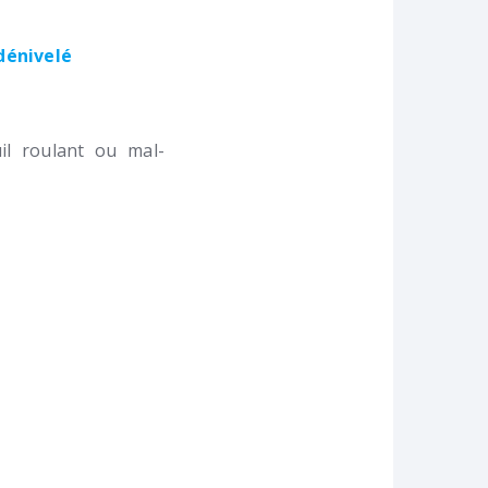
 dénivelé
l roulant ou mal-