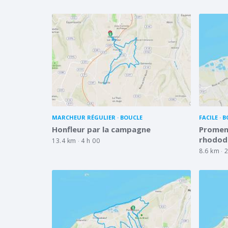
MARCHEUR RÉGULIER
BOUCLE
FACILE
B
Honfleur par la campagne
Promena
rhodod
13.4 km
4 h 00
8.6 km
2