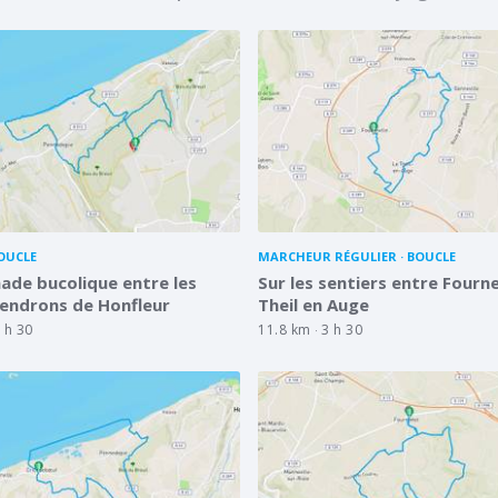
OUCLE
MARCHEUR RÉGULIER
BOUCLE
de bucolique entre les
Sur les sentiers entre Fourne
endrons de Honfleur
Theil en Auge
 h 30
11.8 km
3 h 30