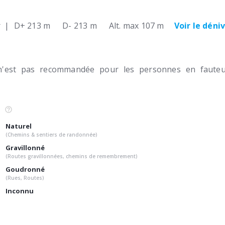
r
|
D+ 213 m
D- 213 m
Alt. max 107 m
Voir le déni
n'est pas recommandée pour les personnes en fauteui
Naturel
(Chemins & sentiers de randonnée)
Gravillonné
(Routes gravillonnées, chemins de remembrement)
Goudronné
(Rues, Routes)
Inconnu