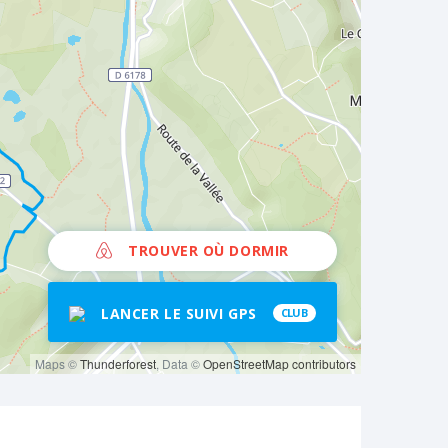
TROUVER OÙ DORMIR
LANCER LE SUIVI GPS
CLUB
Maps ©
Thunderforest
, Data ©
OpenStreetMap contributors