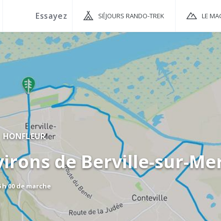
SÉJOURS RANDO-TREK
LE MA
HONFLEUR
irons de Berville-sur-Me
6 h 00 de marche