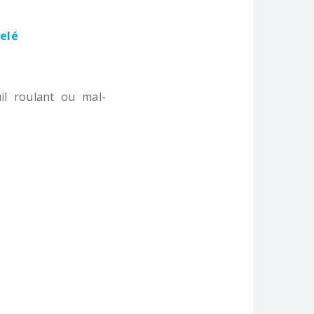
velé
l roulant ou mal-