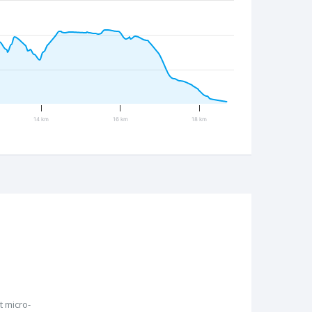
14 km
16 km
18 km
 micro-