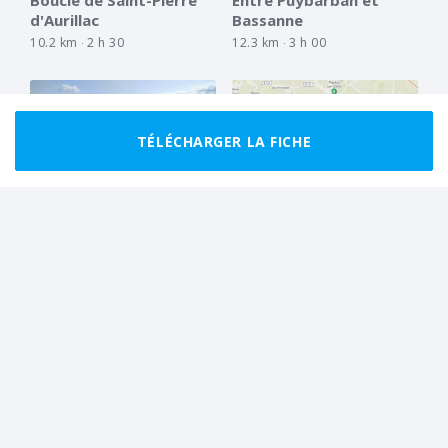
d'Aurillac
Bassanne
10.2 km
2 h 30
12.3 km
3 h 00
TÉLÉCHARGER LA FICHE
MARCHEUR EXPÉRIMENTÉ
BOUCLE
BON MARCHEUR
BOUCLE
De la Réole à Noaillac,
Entre Pujols sur Ciron et
par le canal
Leogeats
27.6 km
7 h 00
18.2 km
4 h 30
3
Tout afficher