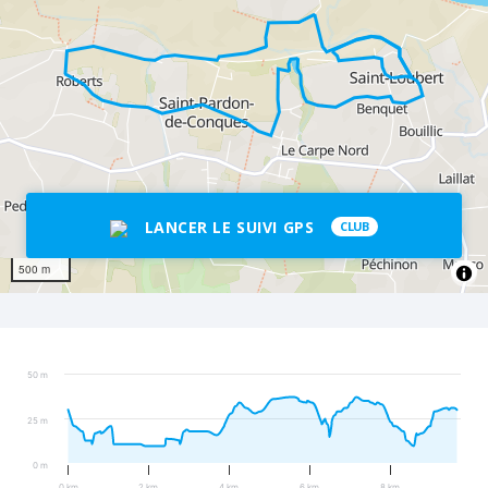
LANCER LE SUIVI GPS
CLUB
500 m
50 m
25 m
0 m
0 km
2 km
4 km
6 km
8 km