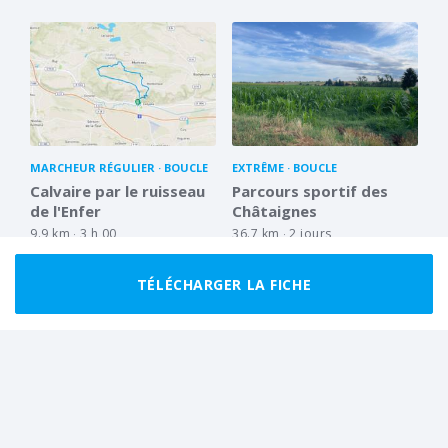
MARCHEUR RÉGULIER
BOUCLE
EXTRÊME
BOUCLE
Calvaire par le ruisseau
Parcours sportif des
de l'Enfer
Châtaignes
9.9 km
3 h 00
36.7 km
2 jours
TÉLÉCHARGER LA FICHE
FACILE
BOUCLE
MARCHEUR RÉGULIER
BOUCLE
Promenade de
Un tour de la Graillère