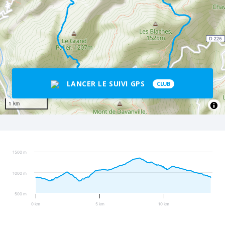
LANCER LE SUIVI GPS
CLUB
1 km
1500 m
1000 m
500 m
0 km
5 km
10 km