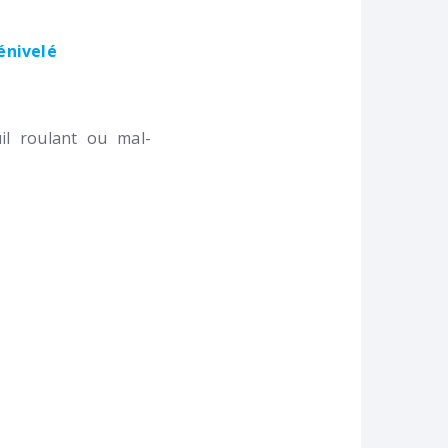
dénivelé
l roulant ou mal-