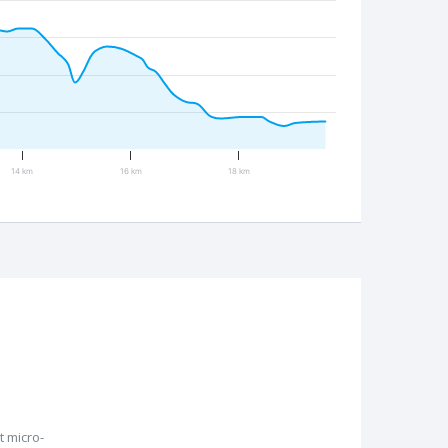
14 km
16 km
18 km
 micro-