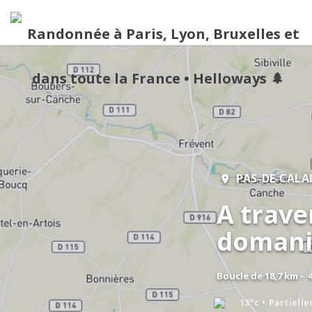
PAS-DE-CALA
A trave
domani
Boucle de 18,7 km - 
13°c
Partiell