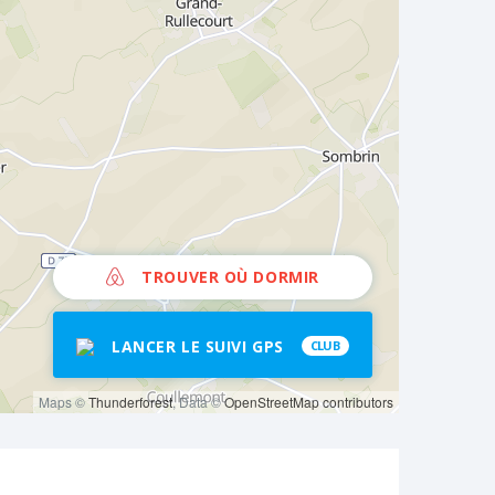
TROUVER OÙ DORMIR
LANCER LE SUIVI GPS
CLUB
Maps ©
Thunderforest
, Data ©
OpenStreetMap contributors