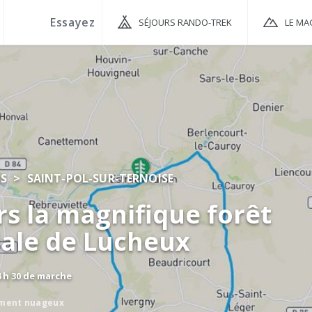
SÉJOURS RANDO-TREK
LE MA
IS
SAINT-POL-SUR-TERNOISE
rs la magnifique forêt
ale de Lucheux
4 h 30 de marche
ement nuageux