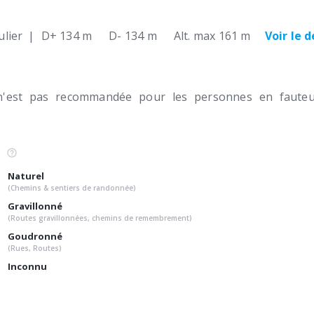
lier
|
D+ 134 m
D- 134 m
Alt. max 161 m
Voir le 
n'est pas recommandée pour les personnes en fauteui
Naturel
(Chemins & sentiers de randonnée)
Gravillonné
(Routes gravillonnées, chemins de remembrement)
Goudronné
(Rues, Routes)
Inconnu