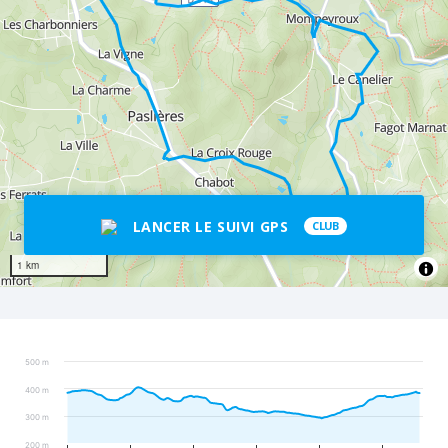
LANCER LE SUIVI GPS
CLUB
1 km
500 m
400 m
300 m
200 m