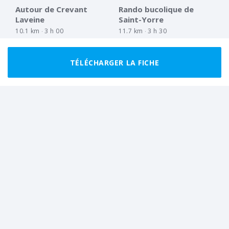
Autour de Crevant
Rando bucolique de
Laveine
Saint-Yorre
10.1 km
3 h 00
11.7 km
3 h 30
TÉLÉCHARGER LA FICHE
MARCHEUR RÉGULIER
BOUCLE
A la recherche des
châteaux de Moissat
12.6 km
3 h 30