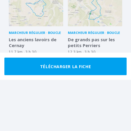
MARCHEUR RÉGULIER
BOUCLE
MARCHEUR RÉGULIER
BOUCLE
Les anciens lavoirs de
De grands pas sur les
Cernay
petits Perriers
11.7 km
3 h 30
12.3 km
3 h 30
TÉLÉCHARGER LA FICHE
BON MARCHEUR
BOUCLE
MARCHEUR RÉGULIER
BOUCLE
La Chapelle Yvon par
Sur les chemins oubliés
Saint Cyr et Tordouet
du Bois de Ronceray
16.1 km
5 h 00
12.2 km
3 h 30