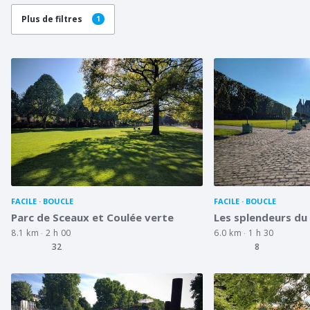
Plus de filtres
1
FACILE
BOUCLE
FACILE
BOUCLE
Parc de Sceaux et Coulée verte
Les splendeurs du
8.1 km
2 h 00
6.0 km
1 h 30
32
8