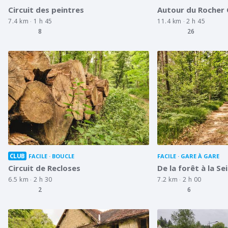
Circuit des peintres
Autour du Rocher
7.4 km
1 h 45
11.4 km
2 h 45
8
26
CLUB
FACILE
BOUCLE
FACILE
GARE À GARE
Circuit de Recloses
De la forêt à la Se
6.5 km
2 h 30
7.2 km
2 h 00
2
6