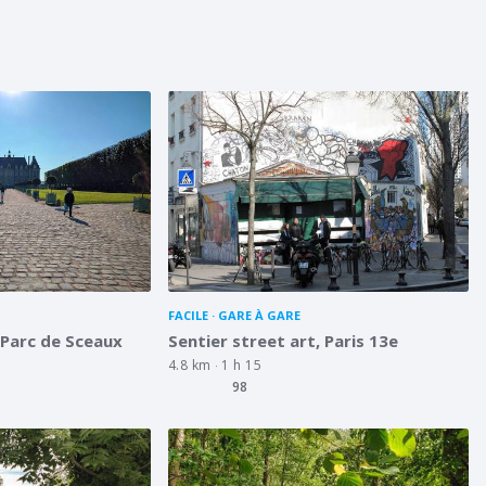
FACILE
GARE À GARE
 Parc de Sceaux
Sentier street art, Paris 13e
4.8 km
1 h 15
98