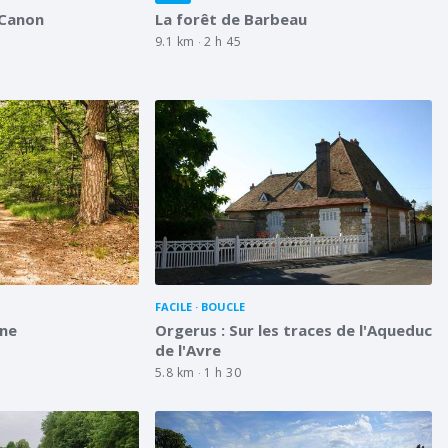
 Canon
La forêt de Barbeau
9.1 km
2 h 45
FACILE
BOUCLE
ine
Orgerus : Sur les traces de l'Aqueduc
de l'Avre
5.8 km
1 h 30