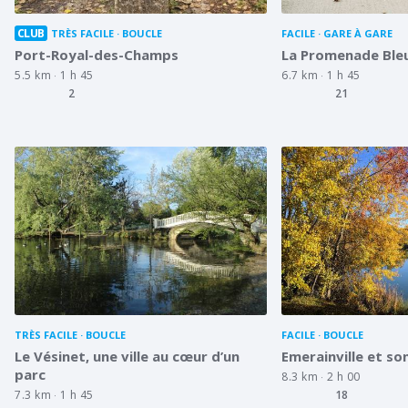
CLUB
TRÈS FACILE
BOUCLE
FACILE
GARE À GARE
Port-Royal-des-Champs
La Promenade Ble
5.5 km
1 h 45
6.7 km
1 h 45
2
21
TRÈS FACILE
BOUCLE
FACILE
BOUCLE
Le Vésinet, une ville au cœur d’un
Emerainville et so
parc
8.3 km
2 h 00
7.3 km
1 h 45
18