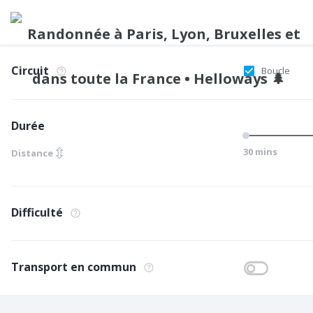
Circuit
Boucle
Durée
⇳
30 mins
Distance
Difficulté
Transport en commun