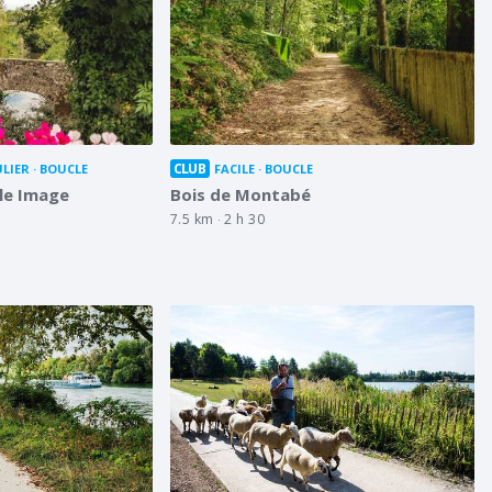
CLUB
LIER
BOUCLE
FACILE
BOUCLE
lle Image
Bois de Montabé
7.5 km
2 h 30