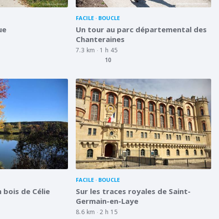
FACILE
BOUCLE
ue
Un tour au parc départemental des
Chanteraines
7.3 km
1 h 45
10
FACILE
BOUCLE
n bois de Célie
Sur les traces royales de Saint-
Germain-en-Laye
8.6 km
2 h 15