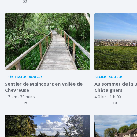
22
TRÈS FACILE
BOUCLE
FACILE
BOUCLE
Sentier de Maincourt en Vallée de
Au sommet de la 
Chevreuse
Châtaigners
1.7 km
30 mins
4.0 km
1 h 00
15
10