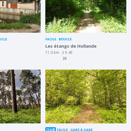
UCLE
FACILE
BOUCLE
Les étangs de Hollande
11.0 km
2 h 45
20
CLUB
FACILE
GARE À GARE