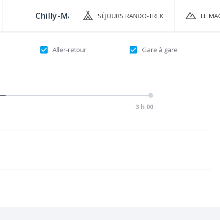
SÉJOURS RANDO-TREK
LE MA
Aller-retour
Gare à gare
3 h 00