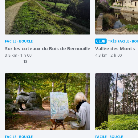
CLUB
FACILE
BOUCLE
TRÈS FACILE
BO
Sur les coteaux du Bois de Bernouille
Vallée des Monts
3.8 km
1 h 00
4.3 km
2 h 00
13
FACILE
BOUCLE
FACILE
BOUCLE