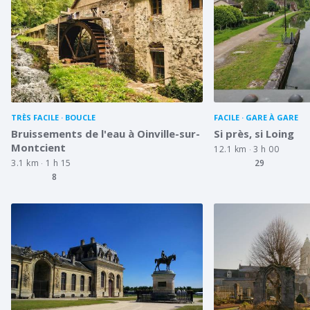
TRÈS FACILE
BOUCLE
FACILE
GARE À GARE
Bruissements de l'eau à Oinville-sur-
Si près, si Loing
Montcient
12.1 km
3 h 00
3.1 km
1 h 15
29
8