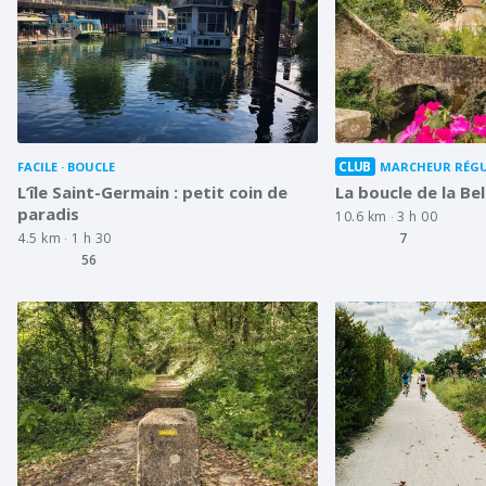
CLUB
FACILE
BOUCLE
MARCHEUR RÉGU
L’île Saint-Germain : petit coin de
La boucle de la Be
paradis
10.6 km
3 h 00
4.5 km
1 h 30
7
56